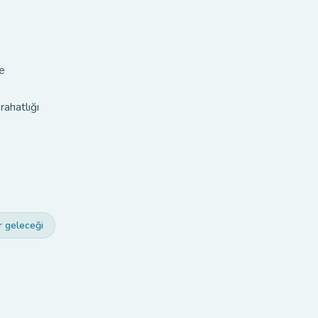
ve
rahatlığı
r geleceği