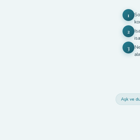
So
1
ko
Is
2
is
Ne
3
alı
Aşk ve d