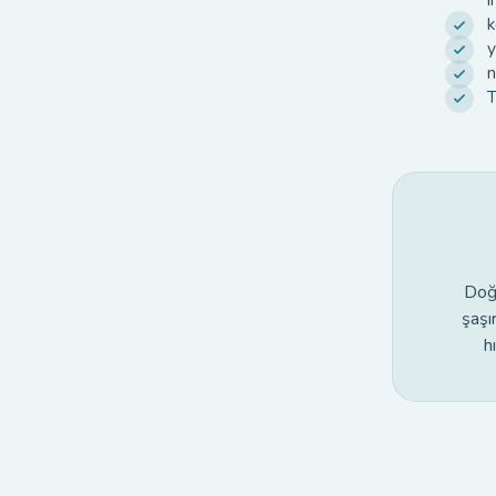
k
y
n
T
Doğu
şaşı
h