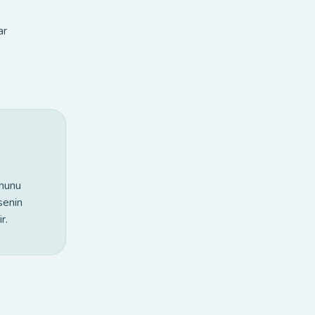
ar
umunu
senin
r.