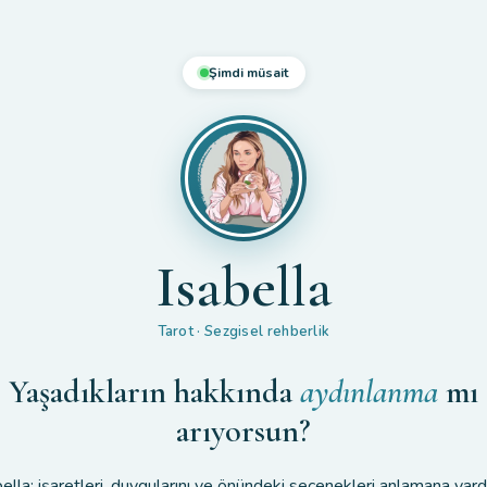
Şimdi müsait
Isabella
Tarot · Sezgisel rehberlik
Yaşadıkların hakkında
aydınlanma
mı
arıyorsun?
bella; işaretleri, duygularını ve önündeki seçenekleri anlamana yard